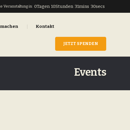
0
Tagen
10
Stunden
31
mins
30
secs
e Veranstaltung in:
tmachen
Kontakt
JETZT SPENDEN
Events