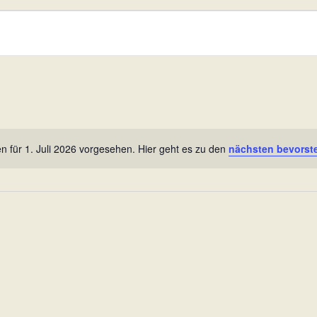
n für 1. Juli 2026 vorgesehen. Hier geht es zu den
nächsten bevorst
H
i
n
w
e
i
s