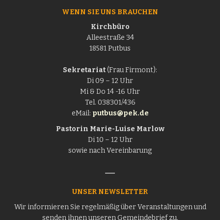
WENN SIE UNS BRAUCHEN
Kirchbüro
Alleestraße 34
18581 Putbus
Sekretariat
(Frau Firmont):
Di 09 – 12 Uhr
Mi & Do 14 -16 Uhr
Tel. 038301/436
eMail:
putbus@pek.de
Pastorin
Marie-Luise Marlow
Di 10 – 12 Uhr
sowie nach Vereinbarung
UNSER NEWSLETTER
Wir informieren Sie regelmäßig über Veranstaltungen und
senden ihnen unseren Gemeindebrief zu.