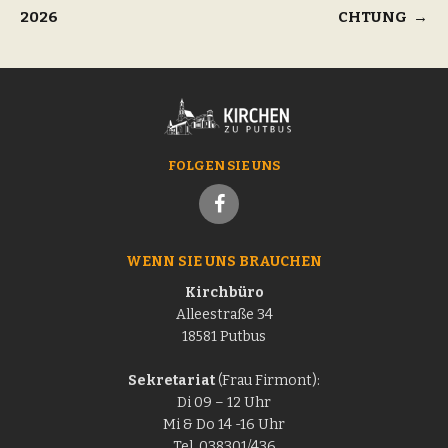
2026
CHTUNG
→
FOLGEN SIE UNS
WENN SIE UNS BRAUCHEN
Kirchbüro
Alleestraße 34
18581 Putbus
Sekretariat
(Frau Firmont):
Di 09 – 12 Uhr
Mi & Do 14 -16 Uhr
Tel. 038301/436