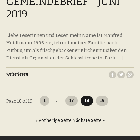
GEMEINDEBRIEF – JUNI
2019
Liebe Leserinnen und Leser, mein Name ist Manfred
Heidtmann. 1996 zog ich mit meiner Familie nach
Putbus, um als frischgebackener Kirchenmusiker den
Dienst als Organist an der Schlosskirche im Park […]
weiterlesen
Seitennummerierung
1
…
17
18
19
Page 18 of 19
der
Beiträge
« Vorherige Seite
Nächste Seite »