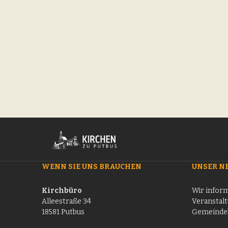
WENN SIE UNS BRAUCHEN
UNSER N
Kirchbüro
Wir inform
Alleestraße 34
Veranstal
18581 Putbus
Gemeindeb