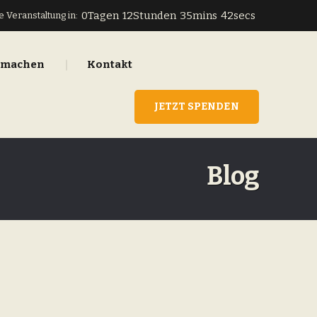
0
Tagen
12
Stunden
35
mins
42
secs
 Veranstaltung in:
tmachen
Kontakt
JETZT SPENDEN
Blog