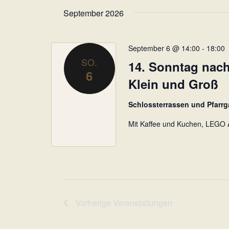
a
September 2026
t
u
m
September 6 @ 14:00
-
18:00
w
SO.
14. Sonntag nach 
ä
6
h
Klein und Groß
l
e
Schlossterrassen und Pfarr
n
Mit Kaffee und Kuchen, LEGO A
.
Vorherige
Veranstaltungen