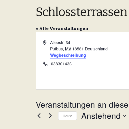
Schlossterrassen
« Alle Veranstaltungen
A
Alleestr. 34
d
Putbus
,
MV
18581
Deutschland
r
Wegbeschreibung
e
T
038301436
s
e
s
l
e
e
f
o
Veranstaltungen an diese
n
Anstehend
Heute
D