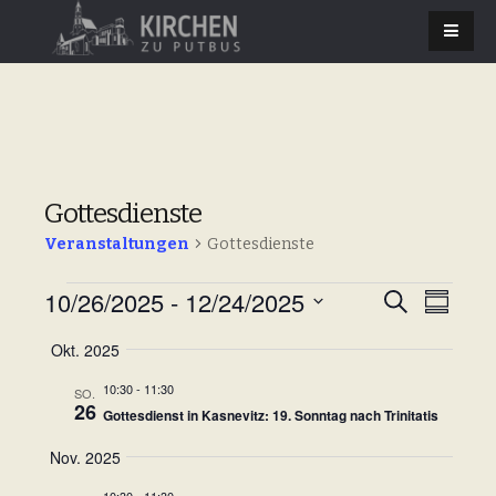
Gottesdienste
Veranstaltungen
Gottesdienste
10/26/2025
 - 
12/24/2025
Veranstaltungen
V
S
V
Z
u
u
D
e
c
e
Okt. 2025
s
a
h
r
a
e
r
t
10:30
-
11:30
SO.
m
a
26
u
Gottesdienst in Kasnevitz: 19. Sonntag nach Trinitatis
m
a
n
e
m
Nov. 2025
n
a
s
n
f
u
10:30
-
11:30