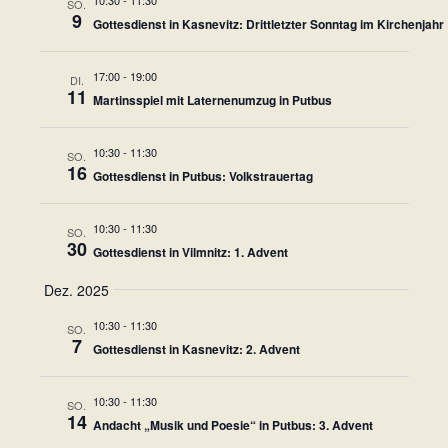
t
a
SO.
s
9
s
s
Gottesdienst in Kasnevitz: Drittletzter Sonntag im Kirchenjahr
a
s
w
t
u
l
ä
17:00
-
19:00
n
DI.
a
h
t
11
g
Martinsspiel mit Laternenumzug in Putbus
l
u
l
e
n
10:30
-
11:30
SO.
n
t
16
Gottesdienst in Putbus: Volkstrauertag
g
.
u
e
10:30
-
11:30
SO.
n
n
30
Gottesdienst in Vilmnitz: 1. Advent
S
g
Dez. 2025
u
A
10:30
-
11:30
SO.
c
7
Gottesdienst in Kasnevitz: 2. Advent
n
h
e
s
10:30
-
11:30
SO.
14
u
Andacht „Musik und Poesie“ in Putbus: 3. Advent
i