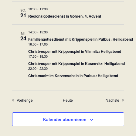
n
c
10:30
-
11:30
SO.
d
21
Regionalgottesdienst in Göhren: 4. Advent
h
A
n
t
14:30
-
15:30
MI.
24
s
Familiengottesdienst mit Krippenspiel in Putbus: Heiligabend
e
16:00
-
17:00
i
Christvesper mit Krippenspiel in Vilmnitz: Heiligabend
n
c
17:30
-
18:30
Christvesper mit Krippenspiel in Kasnevitz: Heiligabend
-
h
22:00
-
22:30
t
Christnacht im Kerzenschein in Putbus: Heiligabend
N
e
a
n
v
Veranstaltungen
Veranstal
Vorherige
Heute
Nächste
,
i
N
Kalender abonnieren
a
g
v
a