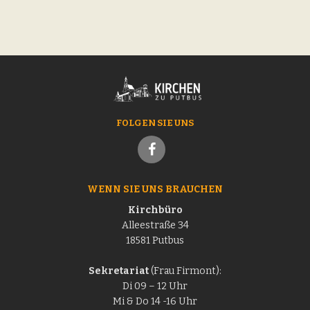
i
t
g
a
i
t
o
i
n
o
FOLGEN SIE UNS
n
WENN SIE UNS BRAUCHEN
Kirchbüro
Alleestraße 34
18581 Putbus
Sekretariat
(Frau Firmont):
Di 09 – 12 Uhr
Mi & Do 14 -16 Uhr