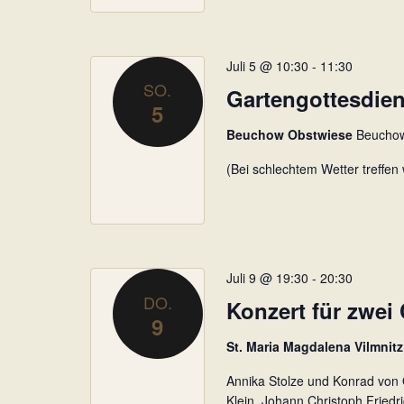
Juli 5 @ 10:30
-
11:30
SO.
Gartengottesdien
5
Beuchow Obstwiese
Beuchow
(Bei schlechtem Wetter treffen 
Juli 9 @ 19:30
-
20:30
DO.
Konzert für zwei 
9
St. Maria Magdalena Vilmnit
Annika Stolze und Konrad von
Klein, Johann Christoph Friedri