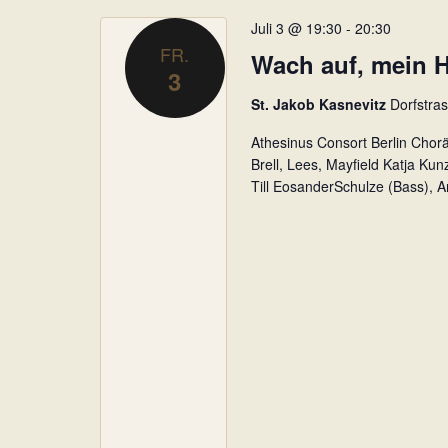
Juli 3 @ 19:30
-
20:30
FR.
Wach auf, mein H
3
St. Jakob Kasnevitz
Dorfstra
Athesinus Consort Berlin Chorä
Brell, Lees, Mayfield Katja Kun
Till EosanderSchulze (Bass), 