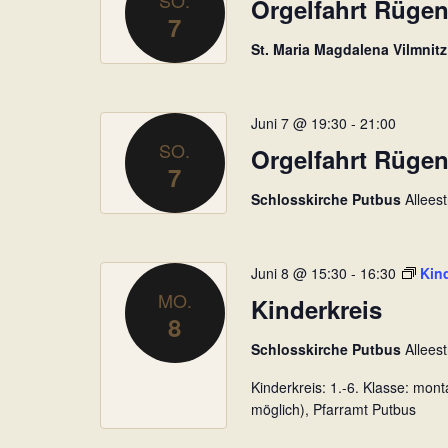
n
Orgelfahrt Rüge
7
e
S
i
St. Maria Magdalena Vilmnit
u
n
c
g
e
h
Juni 7 @ 19:30
-
21:00
b
SO.
e
Orgelfahrt Rüge
e
7
u
n
Schlosskirche Putbus
Allees
n
.
S
d
u
A
Juni 8 @ 15:30
-
16:30
Kin
c
MO.
n
Kinderkreis
h
8
s
e
Schlosskirche Putbus
Allees
n
i
a
Kinderkreis: 1.-6. Klasse: mo
c
c
möglich), Pfarramt Putbus
h
h