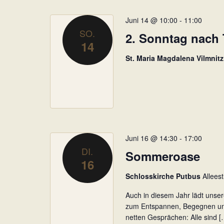
t
V
e
e
Juni 14 @ 10:00
-
11:00
r
n
SO.
2. Sonntag nach T
a
14
,
n
St. Maria Magdalena Vilmnit
N
s
t
a
a
v
l
i
t
g
u
n
a
Juni 16 @ 14:30
-
17:00
g
DI.
t
Sommeroase
e
16
i
n
Schlosskirche Putbus
Allees
o
S
Auch in diesem Jahr lädt uns
c
n
zum Entspannen, Begegnen und
h
netten Gesprächen: Alle sind [
l