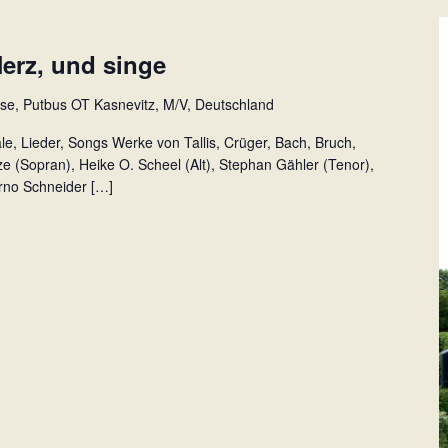
erz, und singe
sse, Putbus OT Kasnevitz, M/V, Deutschland
le, Lieder, Songs Werke von Tallis, Crüger, Bach, Bruch,
ze (Sopran), Heike O. Scheel (Alt), Stephan Gähler (Tenor),
Arno Schneider […]