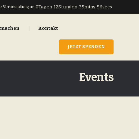
0
Tagen
12
Stunden
35
mins
55
secs
 Veranstaltung in:
tmachen
Kontakt
JETZT SPENDEN
Events