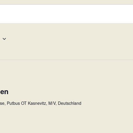
9
gen
sse, Putbus OT Kasnevitz, M/V, Deutschland