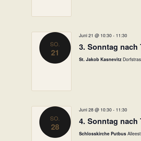
ü
s
s
e
l
Juni 21 @ 10:30
-
11:30
SO.
w
3. Sonntag nach T
21
o
r
St. Jakob Kasnevitz
Dorfstra
t
.
Juni 28 @ 10:30
-
11:30
SO.
4. Sonntag nach T
28
Schlosskirche Putbus
Allees