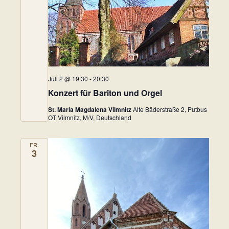
t
o
i
n
o
n
Juli 2 @ 19:30
-
20:30
Konzert für Bariton und Orgel
St. Maria Magdalena Vilmnitz
Alte Bäderstraße 2, Putbus
OT Vilmnitz, M/V, Deutschland
FR.
3