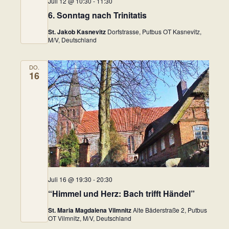
Juli 12 @ 10:30
-
11:30
6. Sonntag nach Trinitatis
St. Jakob Kasnevitz
Dorfstrasse, Putbus OT Kasnevitz,
M/V, Deutschland
DO.
16
Juli 16 @ 19:30
-
20:30
“Himmel und Herz: Bach trifft Händel”
St. Maria Magdalena Vilmnitz
Alte Bäderstraße 2, Putbus
OT Vilmnitz, M/V, Deutschland