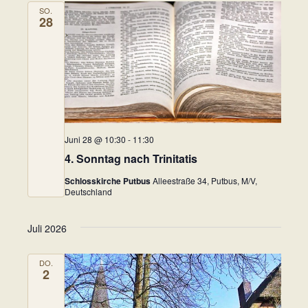
n
SO.
t
28
s
e
i
n
c
-
h
t
N
e
Juni 28 @ 10:30
-
11:30
a
n
4. Sonntag nach Trinitatis
v
,
Schlosskirche Putbus
Alleestraße 34, Putbus, M/V,
Deutschland
i
N
a
g
Juli 2026
v
a
i
DO.
2
t
g
a
i