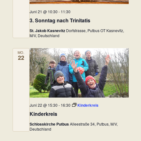
a
n
t
.
Juni 21 @ 10:30
-
11:30
u
l
3. Sonntag nach Trinitatis
n
t
St. Jakob Kasnevitz
Dorfstrasse, Putbus OT Kasnevitz,
g
M/V, Deutschland
u
e
n
n
MO.
22
S
g
u
A
c
n
h
e
s
Juni 22 @ 15:30
-
16:30
Kinderkreis
u
i
Kinderkreis
n
c
Schlosskirche Putbus
Alleestraße 34, Putbus, M/V,
d
Deutschland
h
A