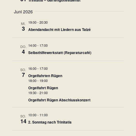
n
a
h
t
g
l
Juni 2026
u
l
e
n
19:00
-
20:30
MI.
n
t
3
Abendandacht mit Liedern aus Taizé
g
.
u
e
14:00
-
17:00
DO.
n
n
4
Selbsthilfewerkstatt (Reparaturcafé)
S
g
u
16:00
-
17:00
SO.
A
7
Orgelfahrten Rügen
c
18:00
-
19:00
n
h
Orgelfahrt Rügen
19:30
-
21:00
e
s
Orgelfahrt Rügen Abschlusskonzert
u
i
n
10:00
-
11:00
SO.
c
14
2. Sonntag nach Trinitatis
d
h
A