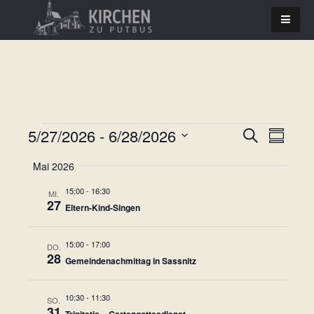
Veranstaltungen
5/27/2026
 - 
6/28/2026
V
S
V
Z
u
u
D
e
c
e
Mai 2026
s
a
h
r
a
e
r
t
15:00
-
16:30
MI.
m
a
27
u
Eltern-Kind-Singen
m
a
n
e
m
n
a
s
n
15:00
-
17:00
DO.
f
u
28
t
Gemeindenachmittag in Sassnitz
a
s
s
s
a
s
w
t
10:30
-
11:30
SO.
u
l
ä
31
Trinitatis – Gartengottesdienst