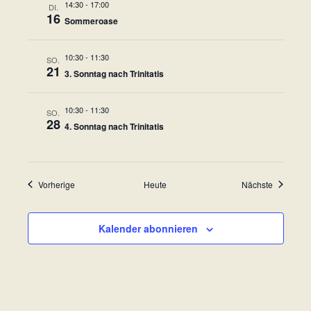
14:30
-
17:00
DI.
n
t
16
Sommeroase
s
e
i
10:30
-
11:30
SO.
n
21
c
3. Sonntag nach Trinitatis
-
h
10:30
-
11:30
SO.
t
N
28
4. Sonntag nach Trinitatis
e
a
n
v
,
Veranstaltungen
Veranstal
Vorherige
Heute
Nächste
i
N
a
g
Kalender abonnieren
v
a
i
t
g
a
i