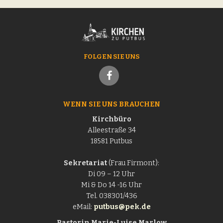
t
o
i
n
o
n
FOLGEN SIE UNS
WENN SIE UNS BRAUCHEN
Kirchbüro
Alleestraße 34
18581 Putbus
Sekretariat
(Frau Firmont):
Di 09 – 12 Uhr
Mi & Do 14 -16 Uhr
Tel. 038301/436
eMail:
putbus@pek.de
Pastorin
Marie-Luise Marlow